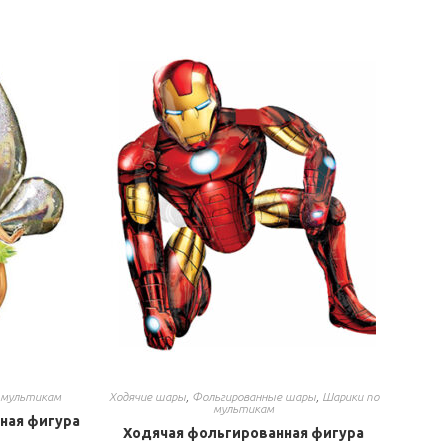
 мультикам
Ходячие шары
,
Фольгированные шары
,
Шарики по
мультикам
ная фигура
Ходячая фольгированная фигура