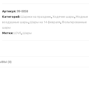
Ходячая
фигура
Артикул:
99-0058
LOVE
Категорий:
Шарики на праздник
,
Ходячие шары
,
Модные
белая
воздушные шары
,
Шары на 14 февраля
,
Фольгированные
шары
Метки:
LOVE
,
Шары
ВЫ (0)