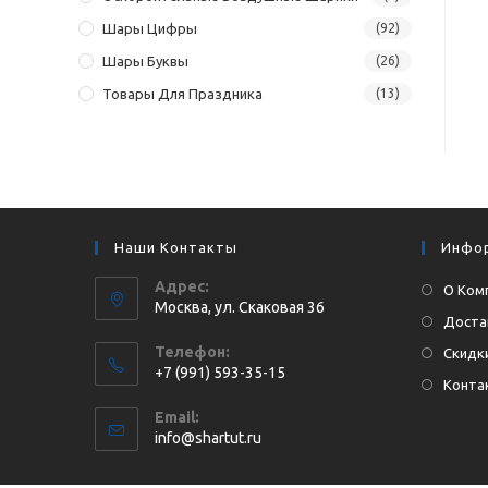
Шары Цифры
(92)
Шары Буквы
(26)
Товары Для Праздника
(13)
Наши Контакты
Инфо
Адрес:
О Ком
Москва, ул. Cкаковая 36
Доста
Телефон:
Скидки
+7 (991) 593-35-15
Конта
Откроется
Email:
в
Откроется
info@shartut.ru
вашем
в
приложении
вашем