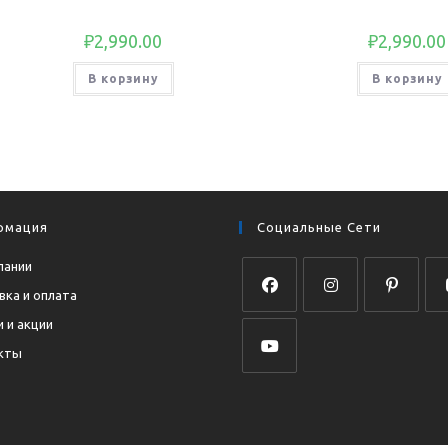
₽
2,990.00
₽
2,990.00
В корзину
В корзину
рмация
Социальные Сети
пании
вка и оплата
Откроется
Откроется
Откроется
Отк
 и акции
в
в
в
в
кты
новой
новой
новой
нов
Откроется
вкладке
вкладке
вкладке
вкл
в
новой