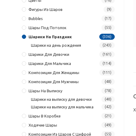
Цветы
(70)
Фигуры Из Шаров
(9)
Bubbles
(17)
Шары Под Потолок
(55)
Шарики На Праздник
(336)
Шарики на день рождения
(243)
Шарики Для Девочки
(161)
Шарики Для Мальчика
(114)
Композиции Для Женщины
(111)
Композиции Для Мужчины
(48)
Шары На Выписку
(78)
Шарики на выписку для девочки
(40)
Шарики на выписку для мальчика
(42)
Х
Шары В Коробке
(21)
Ходячие Шары
(49)
Композиции Из Шаров С Цифрой
(55)