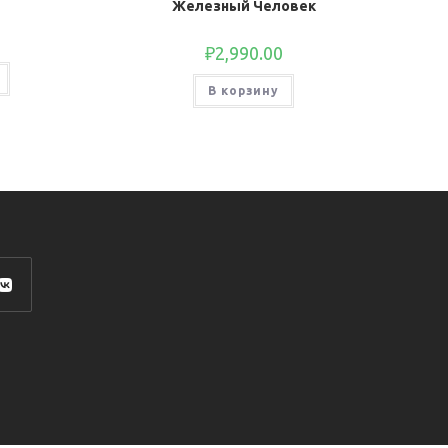
Железный Человек
₽
2,990.00
В корзину
роется
ой
адке