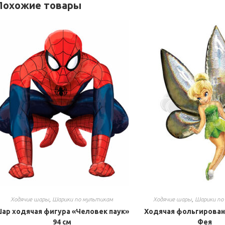
Похожие товары
Ходячие шары
,
Шарики по мультикам
Ходячие шары
,
Шарики по
ар ходячая фигура «Человек паук»
Ходячая фольгирован
94 см
Фея