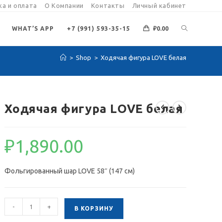
а и оплата
О Компании
Контакты
Личный кабинет
ПЕРЕКЛЮЧИ
WHAT’S APP
+7 (991) 593-35-15
₽
0.00
>
Shop
>
Ходячая фигура LOVE белая
ПОИСК
ПО
Ходячая фигура LOVE белая
ВЕБ-
₽
1,890.00
САЙТУ
Фольгированный шар LOVE 58″ (147 см)
Количество
-
+
В КОРЗИНУ
товара