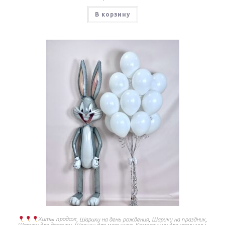
В корзину
Хиты продаж
,
Шарики на день рождения
,
Шарики на праздник
,
Шарики для девочки
,
Шарики для мальчика
,
Композиции для женщины
,