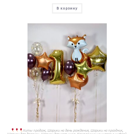
В корзину
Хиты продаж
,
Шарики на день рождения
,
Шарики на праздник
,
Шарики для девочки
,
Шарики для мальчика
,
Композиции из шаров с цифрой
,