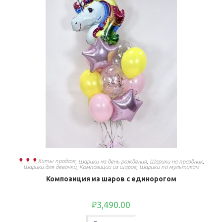
Хиты продаж
,
Шарики на день рождения
,
Шарики на праздник
,
Шарики для девочки
,
Композиции из шаров
,
Шарики по мультикам
Композиция из шаров с единорогом
₽
3,490.00