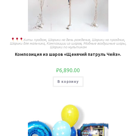
Хиты продаж
,
Шарики на день рождения
,
Шарики на праздник
,
Шарики для мальчика
,
Композиции из шаров
,
Модные воздушные шары
,
Шарики по мультикам
Композиция из шаров «Щенячий патруль Чейз».
₽
6,890.00
В корзину