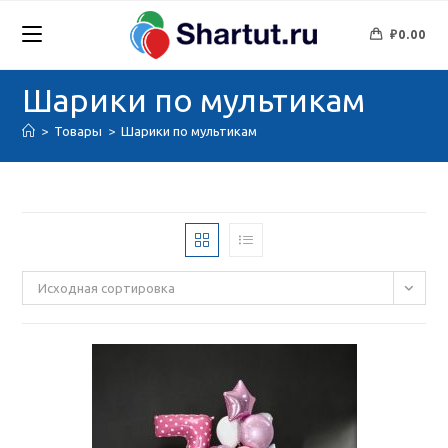
Перейти
к
₽
0.00
содержимому
Шарики по мультикам
>
Товары
>
Шарики по мультикам
Исходная сортировка