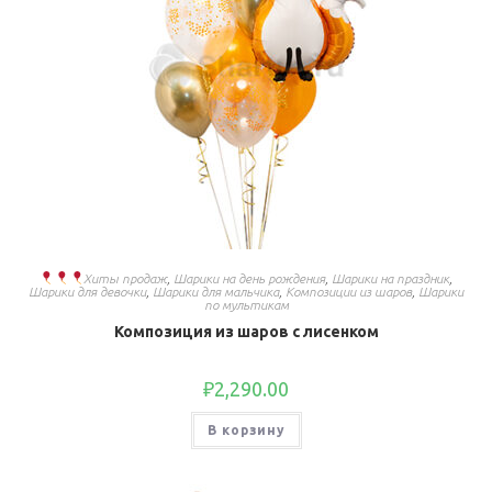
Хиты продаж
,
Шарики на день рождения
,
Шарики на праздник
,
Шарики для девочки
,
Шарики для мальчика
,
Композиции из шаров
,
Шарики
по мультикам
Композиция из шаров с лисенком
₽
2,290.00
В корзину