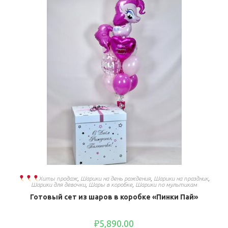
Хиты продаж
,
Шарики на день рождения
,
Шарики на праздник
,
Шарики для девочки
,
Шары в коробке
,
Шарики по мультикам
Готовый сет из шаров в коробке «Пинки Пай»
₽
5,890.00