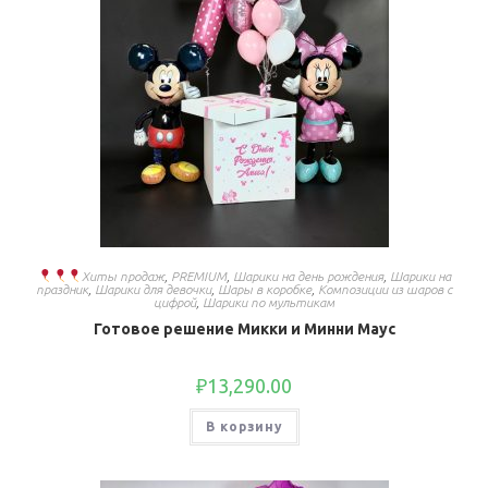
Хиты продаж
,
PREMIUM
,
Шарики на день рождения
,
Шарики на
праздник
,
Шарики для девочки
,
Шары в коробке
,
Композиции из шаров с
цифрой
,
Шарики по мультикам
Готовое решение Микки и Минни Маус
₽
13,290.00
В корзину