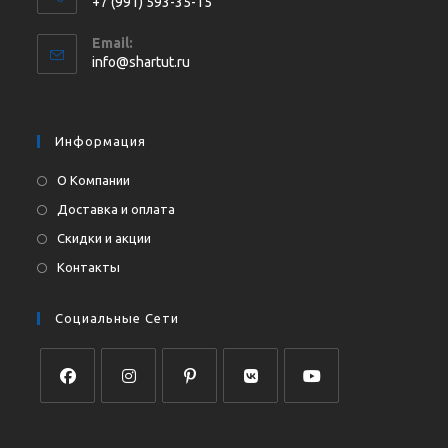
+7 (991) 593-35-15
Откроется
Email:
в
Откроется
info@shartut.ru
вашем
в
приложении
вашем
приложении
Информация
О Компании
Доставка и оплата
Скидки и акции
Контакты
Социальные Сети
Откроется
Откроется
Откроется
Откроется
Откроется
в
в
в
в
в