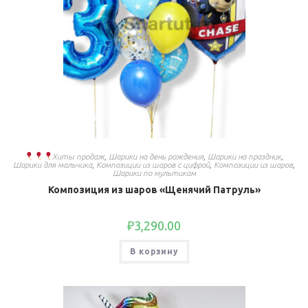
Хиты продаж
,
Шарики на день рождения
,
Шарики на праздник
,
Шарики для мальчика
,
Композиции из шаров с цифрой
,
Композиции из шаров
,
Шарики по мультикам
Композиция из шаров «Щенячий Патруль»
₽
3,290.00
В корзину