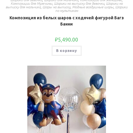
Композиции для Мужчины
,
Шарики на выписку для девочки
,
Шарики на
выписку для мальчика
,
Шары на выписку
,
Модные воздушные шары
,
Шарики
по мультикам
Композиция из белых шаров с ходячей фигурой Багз
Банни
₽
5,490.00
В корзину