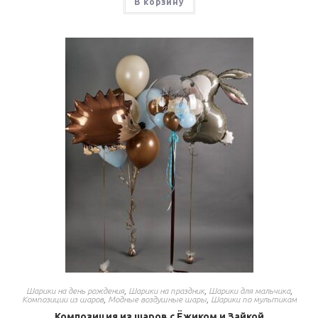
В корзину
Шарики на день рождения
,
Шарики на праздник
,
Шарики для мальчика
,
Композиции из шаров
,
Модные воздушные шары
,
Шарики по мультикам
Композиция из шаров с Ёжиком и Зайкой