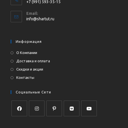
+7 (991) 593-35-15
Откроется
Email:
в
Откроется
info@shartut.ru
вашем
в
приложении
вашем
приложении
Информация
О Компании
Доставка и оплата
Скидки и акции
Контакты
Социальные Сети
Откроется
Откроется
Откроется
Откроется
Откроется
в
в
в
в
в