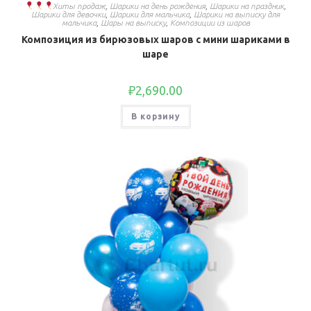
Хиты продаж
,
Шарики на день рождения
,
Шарики на праздник
,
Шарики для девочки
,
Шарики для мальчика
,
Шарики на выписку для
мальчика
,
Шары на выписку
,
Композиции из шаров
Композиция из бирюзовых шаров с мини шариками в
шаре
₽
2,690.00
В корзину