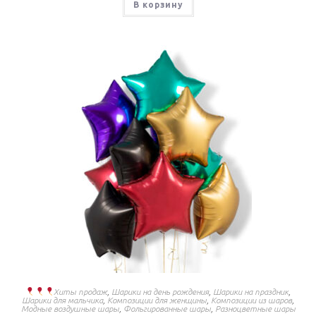
В корзину
Хиты продаж
,
Шарики на день рождения
,
Шарики на праздник
,
Шарики для мальчика
,
Композиции для женщины
,
Композиции из шаров
,
Модные воздушные шары
,
Фольгированные шары
,
Разноцветные шары