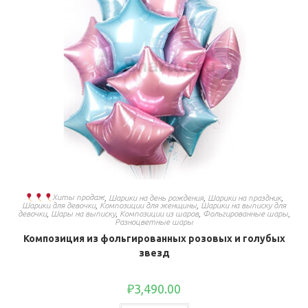
Хиты продаж
,
Шарики на день рождения
,
Шарики на праздник
,
Шарики для девочки
,
Композиции для женщины
,
Шарики на выписку для
девочки
,
Шары на выписку
,
Композиции из шаров
,
Фольгированные шары
,
Разноцветные шары
Композиция из фольгированных розовых и голубых
звезд
₽
3,490.00