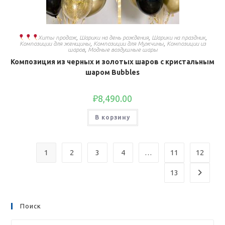
Хиты продаж
,
Шарики на день рождения
,
Шарики на праздник
,
Композиции для женщины
,
Композиции для Мужчины
,
Композиции из
шаров
,
Модные воздушные шары
Композиция из черных и золотых шаров с кристальным
шаром Bubbles
₽
8,490.00
В корзину
1
2
3
4
…
11
12
13
Поиск