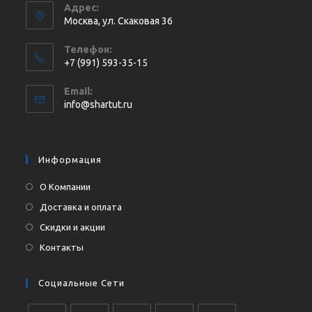
Адрес:
Москва, ул. Cкаковая 36
Телефон:
+7 (991) 593-35-15
Откроется
Email:
в
Откроется
info@shartut.ru
вашем
в
приложении
вашем
приложении
Информация
О Компании
Доставка и оплата
Скидки и акции
Контакты
Социальные Сети