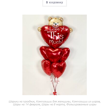
В корзину
Шарики на праздник
,
Композиции для женщины
,
Композиции из шаров
,
Шары на 14 февраля
,
Шары на 8 марта
,
Фольгированные шары