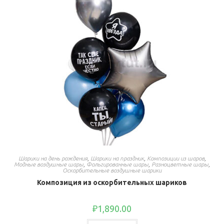
Шарики на день рождения
,
Шарики на праздник
,
Композиции из шаров
,
Модные воздушные шары
,
Фольгированные шары
,
Разноцветные шары
,
Оскорбительные воздушные шарики
Композиция из оскорбительных шариков
₽
1,890.00