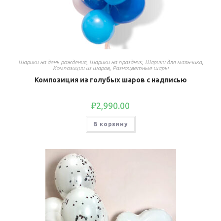
Шарики на день рождения
,
Шарики на праздник
,
Шарики для мальчика
,
Композиции из шаров
,
Разноцветные шары
Композиция из голубых шаров с надписью
₽
2,990.00
В корзину