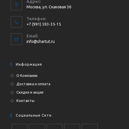
Адрес:
Москва, ул. Cкаковая 36
Телефон:
+7 (991) 593-35-15
Откроется
Email:
в
Откроется
info@shartut.ru
вашем
в
приложении
вашем
приложении
Информация
О Компании
Доставка и оплата
Скидки и акции
Контакты
Социальные Сети