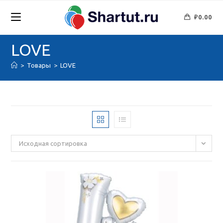
Перейти
к
₽
0.00
содержимому
LOVE
>
Товары
>
LOVE
Исходная сортировка