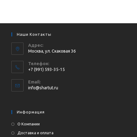
Наши Контакты
Адрес:
Москва, ул. Cкаковая 36
Телефон:
+7 (991) 593-35-15
Откроется
Email:
в
Откроется
info@shartut.ru
вашем
в
приложении
вашем
приложении
Информация
О Компании
Доставка и оплата