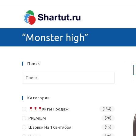
Перейти
к
содержимому
“Monster high”
Поиск
Категории
Хиты Продаж
(134)
PREMIUM
(20)
Шарики На 1 Сентября
(15)