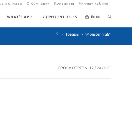
а и оплата
О Компании
Контакты
Личный кабинет
ПЕРЕКЛЮЧИ
WHAT’S APP
+7 (991) 593-35-15
₽
0.00
>
Товары
>
“Monster high”
ПОИСК
ПО
ПРОСМОТРЕТЬ:
12
24
ВСЕ
ВЕБ-
САЙТУ