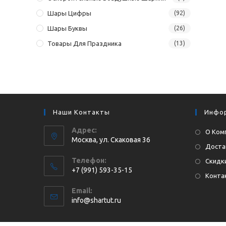
Шары Цифры
(92)
Шары Буквы
(26)
Товары Для Праздника
(13)
Наши Контакты
Инфо
Адрес:
О Ком
Москва, ул. Cкаковая 36
Доста
Телефон:
Скидки
+7 (991) 593-35-15
Конта
Откроется
Email:
в
Откроется
info@shartut.ru
вашем
в
приложении
вашем