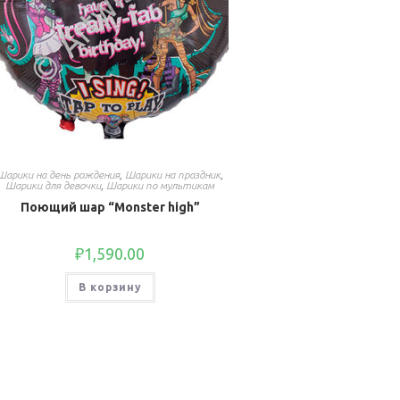
Шарики на день рождения
,
Шарики на праздник
,
Шарики для девочки
,
Шарики по мультикам
Поющий шар “Monster high”
₽
1,590.00
В корзину