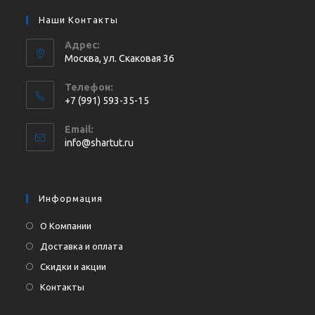
Наши Контакты
Адрес:
Москва, ул. Cкаковая 36
Телефон:
+7 (991) 593-35-15
Откроется
Email:
в
Откроется
info@shartut.ru
вашем
в
приложении
вашем
приложении
Информация
О Компании
Доставка и оплата
Скидки и акции
Контакты