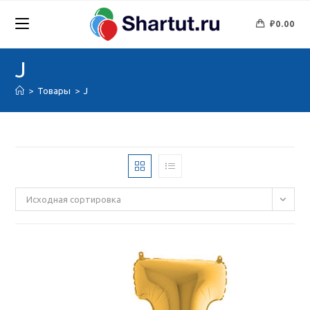
Перейти
к
₽
0.00
содержимому
J
>
Товары
>
J
Исходная сортировка