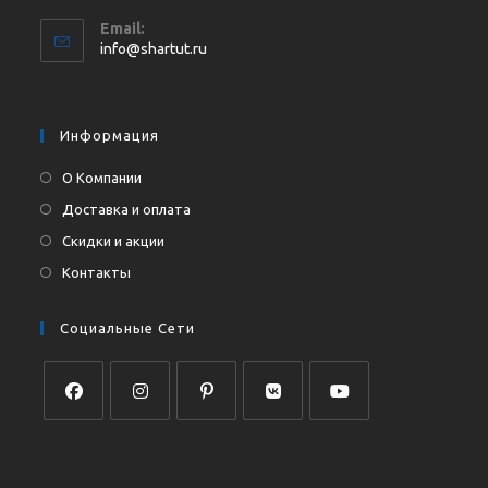
Откроется
Email:
в
Откроется
info@shartut.ru
вашем
в
приложении
вашем
приложении
Информация
О Компании
Доставка и оплата
Скидки и акции
Контакты
Социальные Сети
Откроется
Откроется
Откроется
Откроется
Откроется
в
в
в
в
в
новой
новой
новой
новой
новой