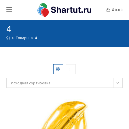
Перейти
к
₽
0.00
содержимому
4
>
Товары
>
4
Исходная сортировка