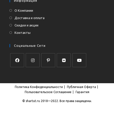
Информация
О Компании
Доставка и оплата
Скидки и акции
Контакты
Социальные Сети
Откроется
Откроется
Откроется
Откроется
Откроется
в
в
в
в
в
новой
новой
новой
новой
новой
Политика Конфиденциальности
Публичная Оферта
вкладке
вкладке
вкладке
вкладке
вкладке
Пользовательское Соглашение
Гарантия
© shartut.ru 2018—2022. Все права защищены.