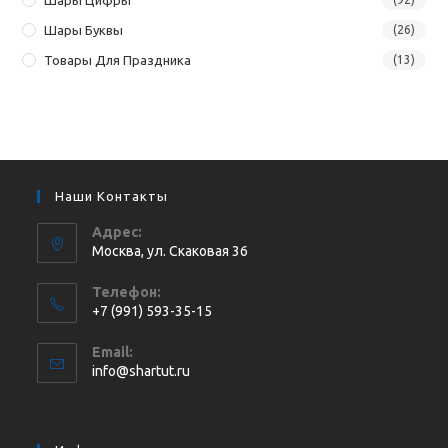
Шары Буквы
(26)
Товары Для Праздника
(13)
Наши Контакты
Адрес:
Москва, ул. Cкаковая 36
Телефон:
+7 (991) 593-35-15
Откроется
Email:
в
Откроется
info@shartut.ru
вашем
в
приложении
вашем
приложении