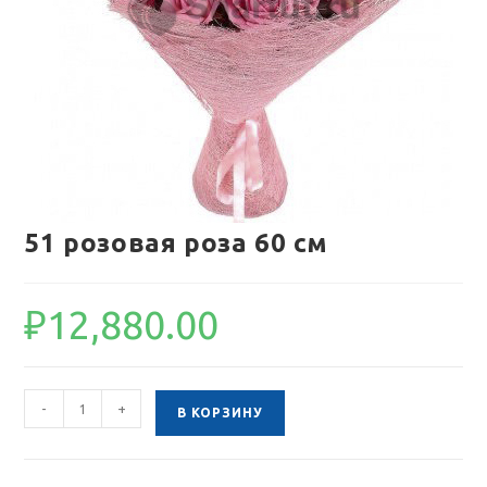
51 розовая роза 60 см
₽
12,880.00
Количество
-
+
В КОРЗИНУ
товара
51
розовая