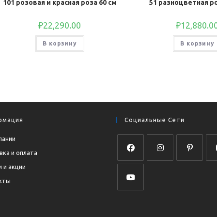
101 розовая и красная роза 60 см
51 разноцветная ро
₽
22,290.00
₽
12,880.0
В корзину
В корзину
рмация
Социальные Сети
пании
вка и оплата
Откроется
Откроется
Откроется
Отк
 и акции
в
в
в
в
кты
новой
новой
новой
нов
Откроется
вкладке
вкладке
вкладке
вкл
в