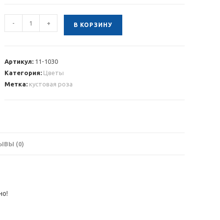
Количество
-
+
В КОРЗИНУ
товара
51
розовая
Артикул:
11-1030
кустовая
Категория:
Цветы
роза
Метка:
кустовая роза
60
см
ВЫ (0)
но!