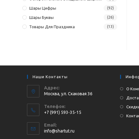
Шары Цифры
(92)
Шары Буквы
(26)
Товары Для Праздника
(13)
Наши Контакты
Инфо
Адрес:
О Ком
Москва, ул. Cкаковая 36
Доста
Телефон:
Скидки
+7 (991) 593-35-15
Конта
Откроется
Email:
в
Откроется
info@shartut.ru
вашем
в