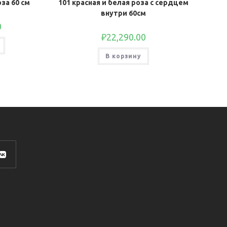
за 60 см
101 красная и белая роза с сердцем
внутри 60см
0
₽
22,290.00
В корзину
роется
ой
адке