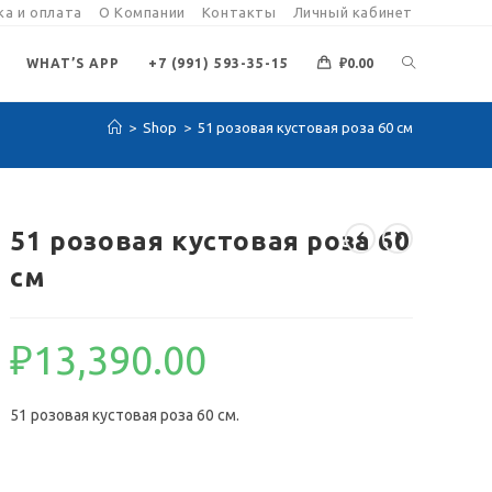
а и оплата
О Компании
Контакты
Личный кабинет
ПЕРЕКЛЮЧИ
WHAT’S APP
+7 (991) 593-35-15
₽
0.00
>
Shop
>
51 розовая кустовая роза 60 см
ПОИСК
ПО
51 розовая кустовая роза 60
см
ВЕБ-
₽
13,390.00
САЙТУ
51 розовая кустовая роза 60 см.