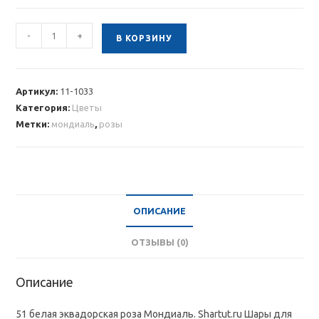
Количество
-
+
В КОРЗИНУ
товара
51
белая
Артикул:
11-1033
элитная
Категория:
Цветы
высокая
Метки:
мондиаль
,
розы
роза
80
см
ОПИСАНИЕ
ОТЗЫВЫ (0)
Описание
51 белая эквадорская роза Мондиаль. Shartut.ru Шары для