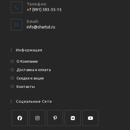
Телефон:
+7 (991) 593-35-15
Откроется
Email:
в
Откроется
info@shartut.ru
вашем
в
приложении
вашем
приложении
Информация
О Компании
Доставка и оплата
Скидки и акции
Контакты
Социальные Сети
Откроется
Откроется
Откроется
Откроется
Откроется