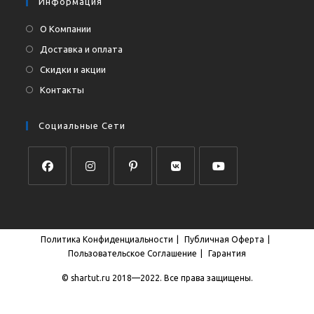
Информация
О Компании
Доставка и оплата
Скидки и акции
Контакты
Социальные Сети
Откроется
Откроется
Откроется
Откроется
Откроется
в
в
в
в
в
новой
новой
новой
новой
новой
Политика Конфиденциальности
Публичная Оферта
вкладке
вкладке
вкладке
вкладке
вкладке
Пользовательское Соглашение
Гарантия
© shartut.ru 2018—2022. Все права защищены.