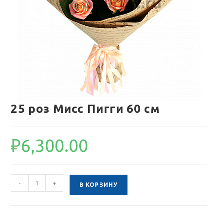
25 роз Мисс Пигги 60 см
₽
6,300.00
Количество
-
+
В КОРЗИНУ
товара
25
роз