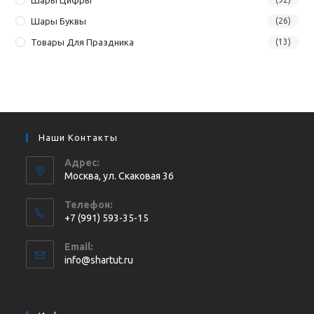
Шары Буквы
(26)
Товары Для Праздника
(13)
Наши Контакты
Адрес:
Москва, ул. Cкаковая 36
Телефон:
+7 (991) 593-35-15
Откроется
Email:
в
Откроется
info@shartut.ru
вашем
в
приложении
вашем
приложении