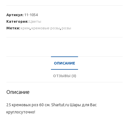
25
кремовых
Артикул:
11-1054
роз
Категория:
Цветы
60
Метки:
крем
,
кремовые розы
,
розы
см
ОПИСАНИЕ
ОТЗЫВЫ (0)
Описание
25 кремовых роз 60 см. Shartut.ru Шары для Вас
круглосуточно!