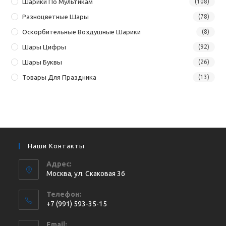
Шарики По Мультикам
(108)
Разноцветные Шары
(78)
Оскорбительные Воздушные Шарики
(8)
Шары Цифры
(92)
Шары Буквы
(26)
Товары Для Праздника
(13)
Наши Контакты
Адрес:
Москва, ул. Cкаковая 36
Телефон:
+7 (991) 593-35-15
Откроется
Email: