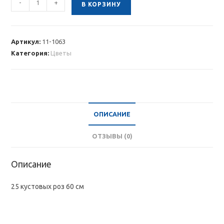
-
+
В КОРЗИНУ
товара
25
белых
Артикул:
11-1063
и
Категория:
Цветы
розовых
кустовых
роз
60
см
ОПИСАНИЕ
ОТЗЫВЫ (0)
Описание
25 кустовых роз 60 см