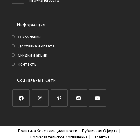
вашем
в
приложении
вашем
приложении
Информация
О Компании
Доставка и оплата
Скидки и акции
Контакты
Социальные Сети
Откроется
Откроется
Откроется
Откроется
Откроется
в
в
в
в
в
новой
новой
новой
новой
новой
Политика Конфиденциальности
Публичная Оферта
вкладке
вкладке
вкладке
вкладке
вкладке
Пользовательское Соглашение
Гарантия