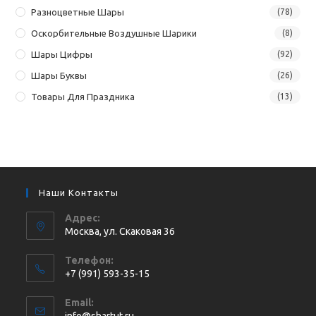
Разноцветные Шары
(78)
Оскорбительные Воздушные Шарики
(8)
Шары Цифры
(92)
Шары Буквы
(26)
Товары Для Праздника
(13)
Наши Контакты
Адрес:
Москва, ул. Cкаковая 36
Телефон:
+7 (991) 593-35-15
Откроется
Email:
в
Откроется
info@shartut.ru