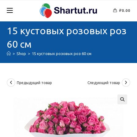
Перейти
к
₽
0.00
содержимому
15 кустовых розовых роз
60 см
>
Shop
>
15 кустовых розовых роз 60 см
Предыдущий товар
Следующий товар