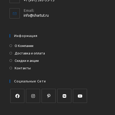
Откроется
Email:
в
Откроется
info@shartut.ru
вашем
в
приложении
вашем
приложении
Информация
О Компании
Доставка и оплата
Скидки и акции
Контакты
Социальные Сети
Откроется
Откроется
Откроется
Откроется
Откроется
в
в
в
в
в