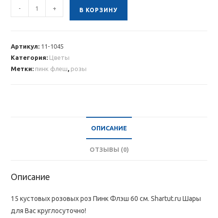
Количество
-
+
В КОРЗИНУ
товара
15
кустовых
Артикул:
11-1045
розовых
Категория:
Цветы
роз
Метки:
пинк флеш
,
розы
60
см
ОПИСАНИЕ
ОТЗЫВЫ (0)
Описание
15 кустовых розовых роз Пинк Флэш 60 см. Shartut.ru Шары
для Вас круглосуточно!