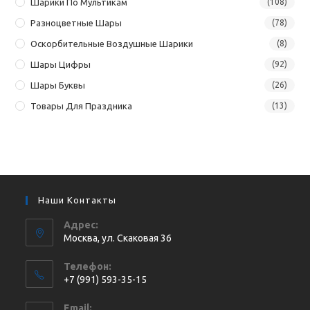
Шарики По Мультикам
(108)
Разноцветные Шары
(78)
Оскорбительные Воздушные Шарики
(8)
Шары Цифры
(92)
Шары Буквы
(26)
Товары Для Праздника
(13)
Наши Контакты
Адрес:
Москва, ул. Cкаковая 36
Телефон:
+7 (991) 593-35-15
Откроется
Email: