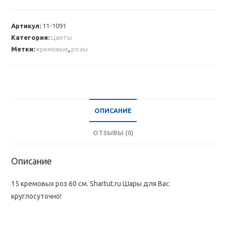
15
кремовых
Артикул:
11-1091
роз
Категория:
Цветы
60
Метки:
кремовые
,
розы
см
ОПИСАНИЕ
ОТЗЫВЫ (0)
Описание
15 кремовых роз 60 см. Shartut.ru Шары для Вас
круглосуточно!