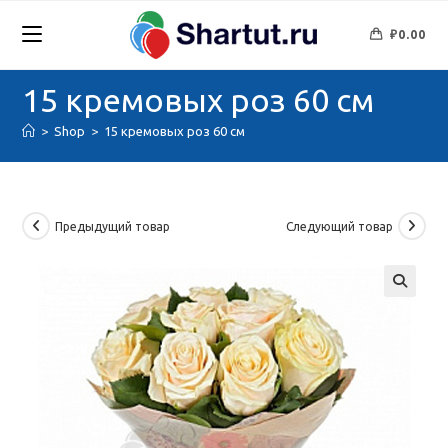
Перейти
к
₽
0.00
содержимому
15 кремовых роз 60 см
>
Shop
>
15 кремовых роз 60 см
Предыдущий товар
Следующий товар