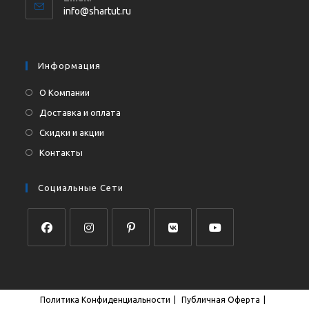
в
Откроется
info@shartut.ru
вашем
в
приложении
вашем
приложении
Информация
О Компании
Доставка и оплата
Скидки и акции
Контакты
Социальные Сети
Откроется
Откроется
Откроется
Откроется
Откроется
в
в
в
в
в
новой
новой
новой
новой
новой
Политика Конфиденциальности
Публичная Оферта
вкладке
вкладке
вкладке
вкладке
вкладке