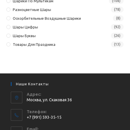
Шарики По Мультикам
(108)
Разноцветные Шары
(78)
Оскорбительные Воздушные Шарики
(8)
Шары Цифры
(92)
Шары Буквы
(26)
Товары Для Праздника
(13)
Наши Контакты
Адрес:
Москва, ул. Cкаковая 36
Телефон:
+7 (991) 593-35-15
Откроется
Email: