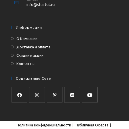
в
Откроется
info@shartut.ru
вашем
в
приложении
вашем
приложении
Информация
О Компании
Доставка и оплата
Скидки и акции
Контакты
Социальные Сети
Откроется
Откроется
Откроется
Откроется
Откроется
в
в
в
в
в
новой
новой
новой
новой
новой
Политика Конфиденциальности
Публичная Оферта
вкладке
вкладке
вкладке
вкладке
вкладке