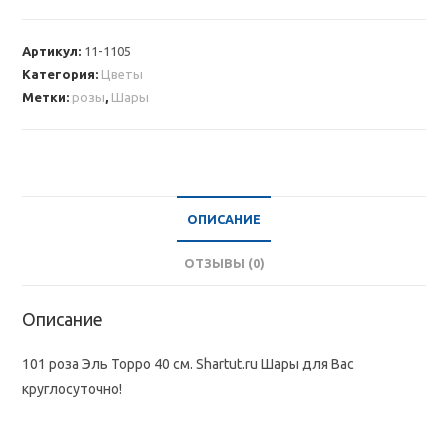
101
роза
Артикул:
11-1105
Эль
Категория:
Цветы
Торро
Метки:
розы
,
Шары
40
см
ОПИСАНИЕ
ОТЗЫВЫ (0)
Описание
101 роза Эль Торро 40 см. Shartut.ru Шары для Вас
круглосуточно!