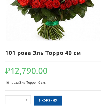
101 роза Эль Торро 40 см
₽
12,790.00
101 роза Эль Торро 40 см.
Количество
-
+
В КОРЗИНУ
товара