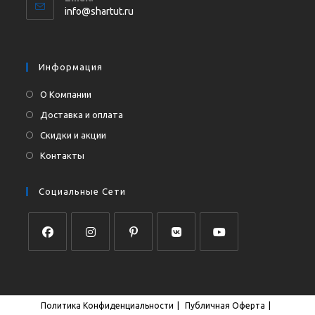
в
Откроется
info@shartut.ru
вашем
в
приложении
вашем
приложении
Информация
О Компании
Доставка и оплата
Скидки и акции
Контакты
Социальные Сети
Откроется
Откроется
Откроется
Откроется
Откроется
в
в
в
в
в
новой
новой
новой
новой
новой
Политика Конфиденциальности
Публичная Оферта
вкладке
вкладке
вкладке
вкладке
вкладке