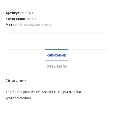
101
белая
Артикул:
11-1073
роза
Категория:
Цветы
60
Метки:
101 роза
,
белые розы
см
ОПИСАНИЕ
ОТЗЫВЫ (0)
Описание
101 белая роза 60 см. Shartut.ru Шары для Вас
круглосуточно!