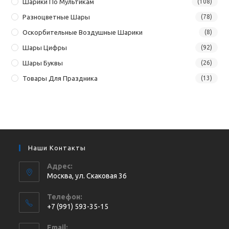
Шарики По Мультикам
(108)
Разноцветные Шары
(78)
Оскорбительные Воздушные Шарики
(8)
Шары Цифры
(92)
Шары Буквы
(26)
Товары Для Праздника
(13)
Наши Контакты
Адрес:
Москва, ул. Cкаковая 36
Телефон:
+7 (991) 593-35-15
Откроется
Email: