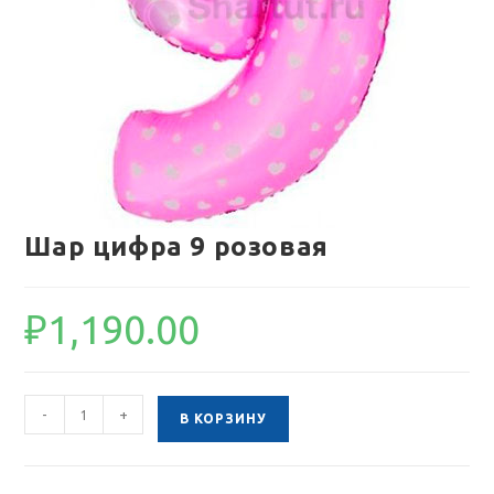
Шар цифра 9 розовая
₽
1,190.00
Количество
-
+
В КОРЗИНУ
товара
Шар
цифра