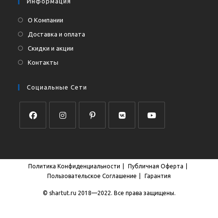
Информация
О Компании
Доставка и оплата
Скидки и акции
Контакты
Социальные Сети
Откроется
Откроется
Откроется
Откроется
Откроется
в
в
в
в
в
новой
новой
новой
новой
новой
Политика Конфиденциальности
Публичная Оферта
вкладке
вкладке
вкладке
вкладке
вкладке
Пользовательское Соглашение
Гарантия
© shartut.ru 2018—2022. Все права защищены.