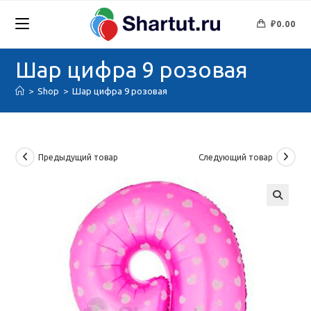
Перейти
к
₽
0.00
содержимому
Шар цифра 9 розовая
>
Shop
>
Шар цифра 9 розовая
Предыдущий товар
Следующий товар