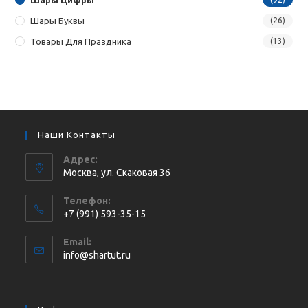
Шары Буквы
(26)
Товары Для Праздника
(13)
Наши Контакты
Адрес:
Москва, ул. Cкаковая 36
Телефон:
+7 (991) 593-35-15
Откроется
Email:
в
Откроется
info@shartut.ru
вашем
в
приложении
вашем
приложении