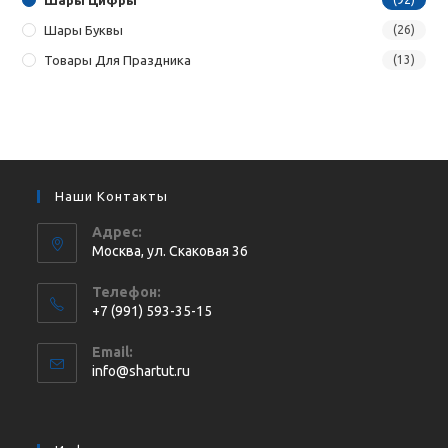
Шары Буквы
(26)
Товары Для Праздника
(13)
Наши Контакты
Адрес:
Москва, ул. Cкаковая 36
Телефон:
+7 (991) 593-35-15
Откроется
Email:
в
Откроется
info@shartut.ru
вашем
в
приложении
вашем
приложении