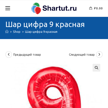
Перейти
к
₽
0.00
содержимому
Шар цифра 9 красная
>
Shop
>
Шар цифра 9 красная
Предыдущий товар
Следующий товар