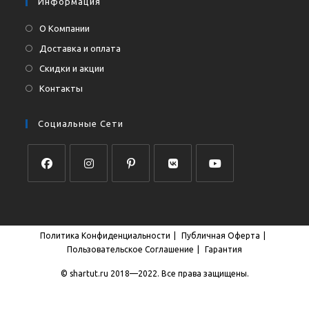
Информация
О Компании
Доставка и оплата
Скидки и акции
Контакты
Социальные Сети
Откроется
Откроется
Откроется
Откроется
Откроется
в
в
в
в
в
новой
новой
новой
новой
новой
Политика Конфиденциальности
Публичная Оферта
вкладке
вкладке
вкладке
вкладке
вкладке
Пользовательское Соглашение
Гарантия
© shartut.ru 2018—2022. Все права защищены.