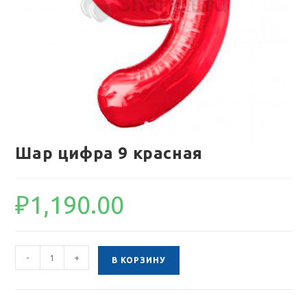
Шар цифра 9 красная
₽
1,190.00
Количество
-
+
В КОРЗИНУ
товара
Шар
цифра