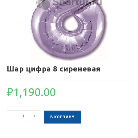
Шар цифра 8 сиреневая
₽
1,190.00
Количество
-
+
В КОРЗИНУ
товара
Шар
цифра