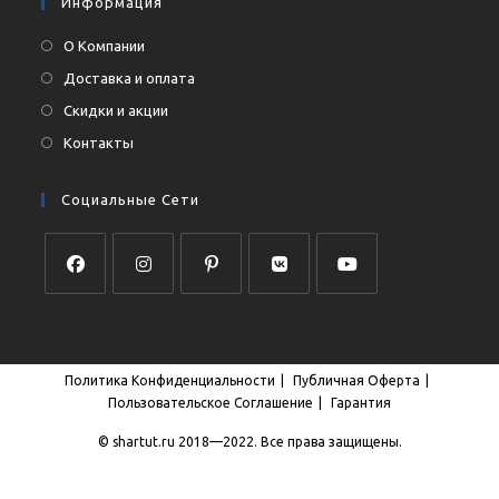
Информация
О Компании
Доставка и оплата
Скидки и акции
Контакты
Социальные Сети
Откроется
Откроется
Откроется
Откроется
Откроется
в
в
в
в
в
новой
новой
новой
новой
новой
Политика Конфиденциальности
Публичная Оферта
вкладке
вкладке
вкладке
вкладке
вкладке
Пользовательское Соглашение
Гарантия
© shartut.ru 2018—2022. Все права защищены.