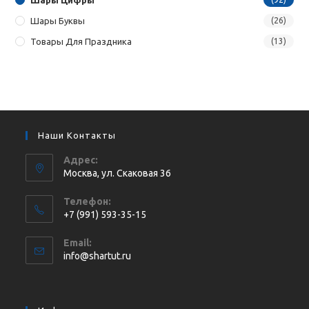
Шары Буквы
(26)
Товары Для Праздника
(13)
Наши Контакты
Адрес:
Москва, ул. Cкаковая 36
Телефон:
+7 (991) 593-35-15
Откроется
Email:
в
Откроется
info@shartut.ru
вашем
в
приложении
вашем
приложении