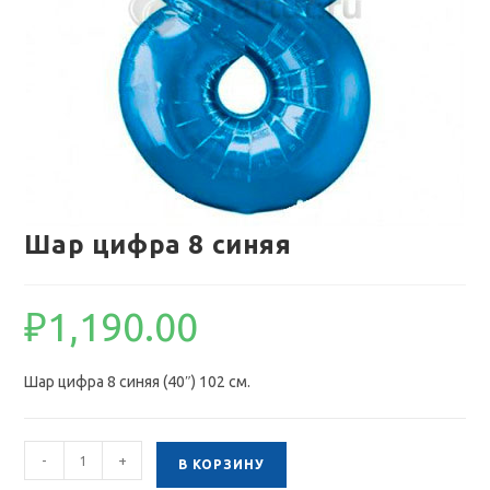
Шар цифра 8 синяя
₽
1,190.00
Шар цифра 8 синяя (40″) 102 см.
Количество
-
+
В КОРЗИНУ
товара