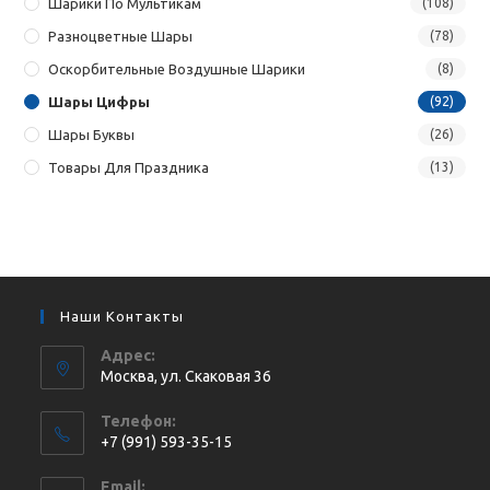
Шарики По Мультикам
(108)
Разноцветные Шары
(78)
Оскорбительные Воздушные Шарики
(8)
Шары Цифры
(92)
Шары Буквы
(26)
Товары Для Праздника
(13)
Наши Контакты
Адрес:
Москва, ул. Cкаковая 36
Телефон:
+7 (991) 593-35-15
Откроется
Email: