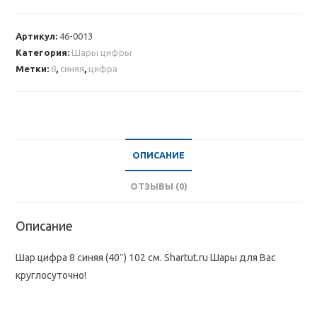
Шар
цифра
Артикул:
46-0013
8
Категория:
Шары цифры
синяя
Метки:
8
,
синяя
,
цифра
ОПИСАНИЕ
ОТЗЫВЫ (0)
Описание
Шар цифра 8 синяя (40″) 102 см. Shartut.ru Шары для Вас
круглосуточно!