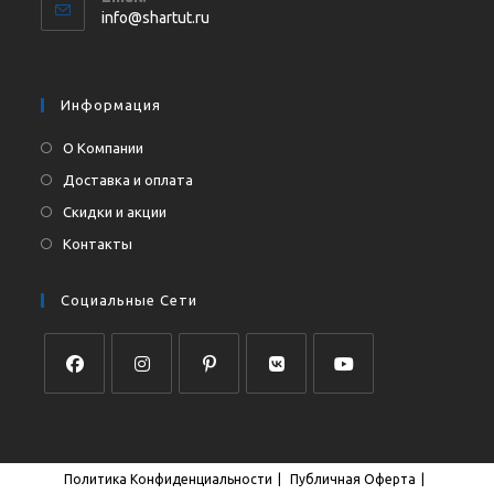
в
Откроется
info@shartut.ru
вашем
в
приложении
вашем
приложении
Информация
О Компании
Доставка и оплата
Скидки и акции
Контакты
Социальные Сети
Откроется
Откроется
Откроется
Откроется
Откроется
в
в
в
в
в
новой
новой
новой
новой
новой
Политика Конфиденциальности
Публичная Оферта
вкладке
вкладке
вкладке
вкладке
вкладке