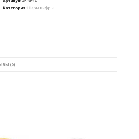
Артикул:
46-3654
4
Категория:
Шары цифры
синяя
ВЫ (0)