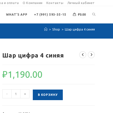
а и оплата
О Компании
Контакты
Личный кабинет
ПЕРЕКЛЮЧИ
WHAT’S APP
+7 (991) 593-35-15
₽
0.00
>
Shop
>
Шар цифра 4 синяя
ПОИСК
ПО
Шар цифра 4 синяя
ВЕБ-
₽
1,190.00
САЙТУ
Количество
-
+
В КОРЗИНУ
товара
Шар
цифра