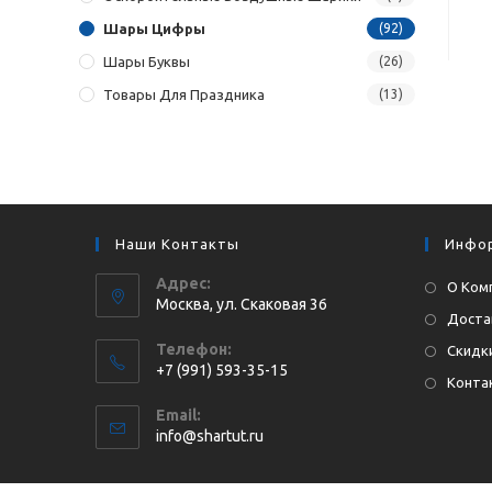
Шары Цифры
(92)
Шары Буквы
(26)
Товары Для Праздника
(13)
Наши Контакты
Инфо
Адрес:
О Ком
Москва, ул. Cкаковая 36
Доста
Телефон:
Скидки
+7 (991) 593-35-15
Конта
Откроется
Email:
в
Откроется
info@shartut.ru
вашем
в
приложении
вашем