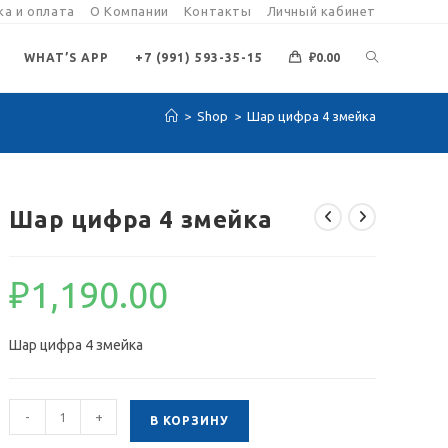
а и оплата
О Компании
Контакты
Личный кабинет
ПЕРЕКЛЮЧИ
WHAT’S APP
+7 (991) 593-35-15
₽
0.00
>
Shop
>
Шар цифра 4 змейка
ПОИСК
ПО
Шар цифра 4 змейка
ВЕБ-
₽
1,190.00
САЙТУ
Шар цифра 4 змейка
Количество
-
+
В КОРЗИНУ
товара