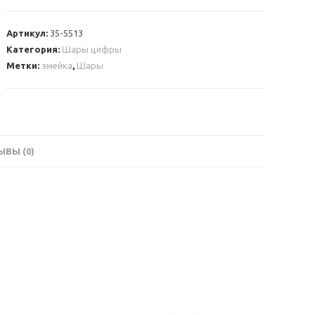
Шар
цифра
Артикул:
35-5513
4
Категория:
Шары цифры
змейка
Метки:
змейка
,
Шары
ВЫ (0)