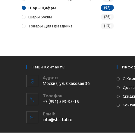
Шары Цифры
(92)
Шары Буквы
(26)
Товары Для Праздника
(13)
Наши Контакты
Инфо
Адрес:
О Ком
Москва, ул. Cкаковая 36
Доста
Телефон:
Скидки
+7 (991) 593-35-15
Конта
Откроется
Email:
в
Откроется
info@shartut.ru
вашем
в
приложении
вашем