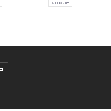
В корзину
роется
ой
адке