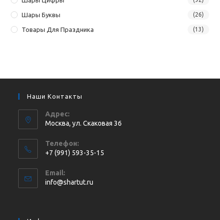
Шары Буквы
(26)
Товары Для Праздника
(13)
Наши Контакты
Адрес:
Москва, ул. Cкаковая 36
Телефон:
+7 (991) 593-35-15
Откроется
Email:
в
Откроется
info@shartut.ru
вашем
в
приложении
вашем
приложении