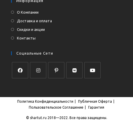
Информация
О Компании
Доставка и оплата
Скидки и акции
Контакты
Социальные Сети
Откроется
Откроется
Откроется
Откроется
Откроется
в
в
в
в
в
новой
новой
новой
новой
новой
Политика Конфиденциальности
Публичная Оферта
вкладке
вкладке
вкладке
вкладке
вкладке
Пользовательское Соглашение
Гарантия
© shartut.ru 2018—2022. Все права защищены.