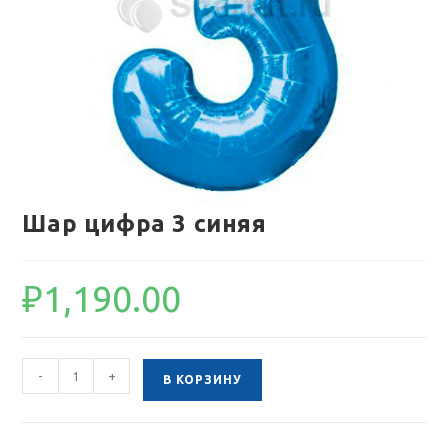
Шар цифра 3 синяя
₽
1,190.00
Количество
-
+
В КОРЗИНУ
товара
Шар
цифра