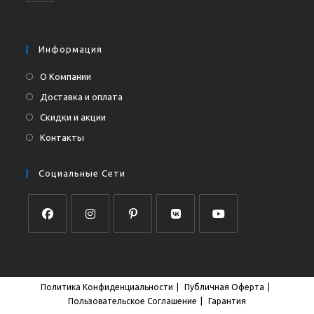
вашем
в
приложении
вашем
приложении
Информация
О Компании
Доставка и оплата
Скидки и акции
Контакты
Социальные Сети
Откроется
Откроется
Откроется
Откроется
Откроется
в
в
в
в
в
новой
новой
новой
новой
новой
Политика Конфиденциальности
Публичная Оферта
вкладке
вкладке
вкладке
вкладке
вкладке
Пользовательское Соглашение
Гарантия