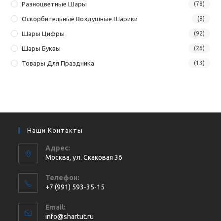
Разноцветные Шары
(78)
Оскорбительные Воздушные Шарики
(8)
Шары Цифры
(92)
Шары Буквы
(26)
Товары Для Праздника
(13)
Наши Контакты
Адрес:
Москва, ул. Cкаковая 36
Телефон:
+7 (991) 593-35-15
Откроется
Email:
в
Откроется
info@shartut.ru