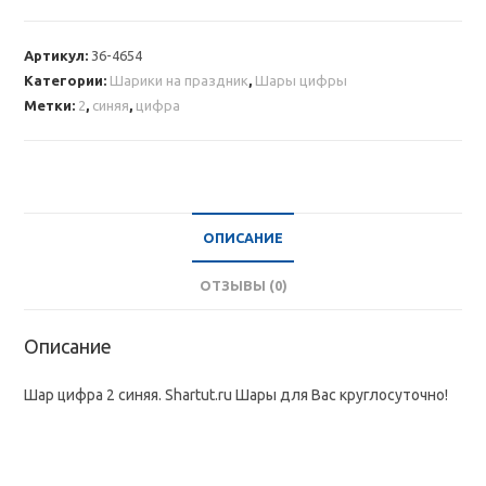
Шар
цифра
Артикул:
36-4654
2
Категории:
Шарики на праздник
,
Шары цифры
синяя
Метки:
2
,
синяя
,
цифра
ОПИСАНИЕ
ОТЗЫВЫ (0)
Описание
Шар цифра 2 синяя. Shartut.ru Шары для Вас круглосуточно!