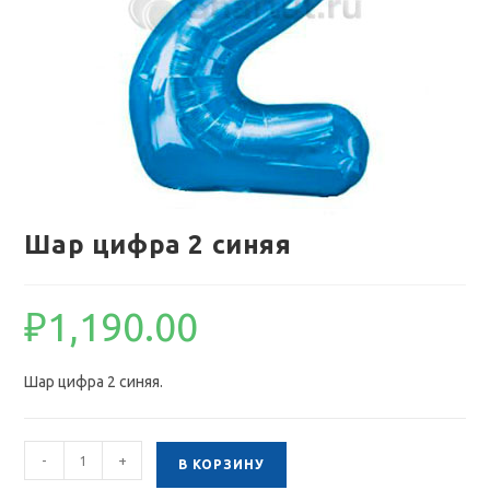
Шар цифра 2 синяя
₽
1,190.00
Шар цифра 2 синяя.
Количество
-
+
В КОРЗИНУ
товара