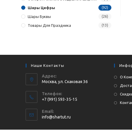
Шары Цифры
(92)
Шары Буквы
(26)
Товары Для Праздника
(13)
Наши Контакты
Инфо
Адрес:
О Ком
Москва, ул. Cкаковая 36
Доста
Телефон:
Скидки
+7 (991) 593-35-15
Конта
Откроется
Email:
в
Откроется
info@shartut.ru
вашем
в
приложении
вашем