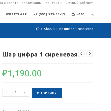
а и оплата
О Компании
Контакты
Личный кабинет
ПЕРЕКЛЮЧИ
WHAT’S APP
+7 (991) 593-35-15
₽
0.00
>
Shop
>
Шар цифра 1 сиреневая
ПОИСК
ПО
Шар цифра 1 сиреневая
ВЕБ-
₽
1,190.00
САЙТУ
Количество
-
+
В КОРЗИНУ
товара
Шар
цифра