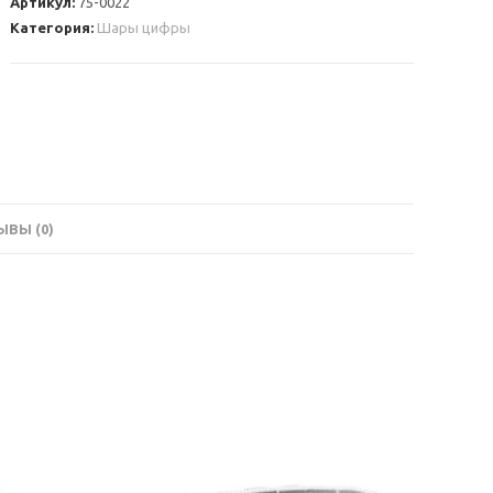
Артикул:
75-0022
1
Категория:
Шары цифры
сиреневая
ВЫ (0)