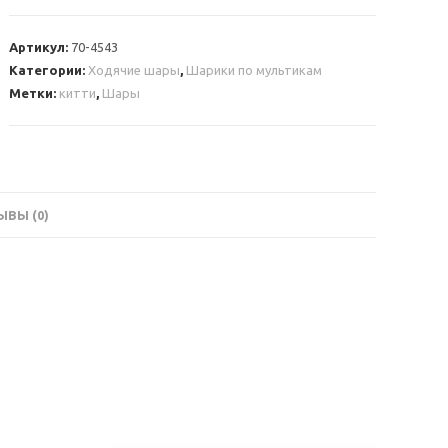
Шар
ходячая
Артикул:
70-4543
фигура
Категории:
Ходячие шары
,
Шарики по мультикам
Китти
Метки:
китти
,
Шары
ВЫ (0)