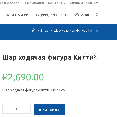
а и оплата
О Компании
Контакты
Личный кабинет
ПЕРЕКЛЮЧИ
WHAT’S APP
+7 (991) 593-35-15
₽
0.00
>
Shop
>
Шар ходячая фигура Китти
ПОИСК
ПО
Шар ходячая фигура Китти
ВЕБ-
₽
2,690.00
САЙТУ
Шар ходячая фигура «Китти» (127 см)
Количество
-
+
В КОРЗИНУ
товара