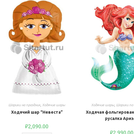
Шарики на праздник
,
Ходячие шары
Ходячие шары
,
Шарики по
Ходячий шар “Невеста”
Ходячая фольгирован
русалка Ариэ
₽
2,090.00
₽
2,990.00