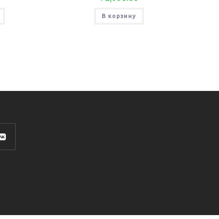
В корзину
роется
ой
адке