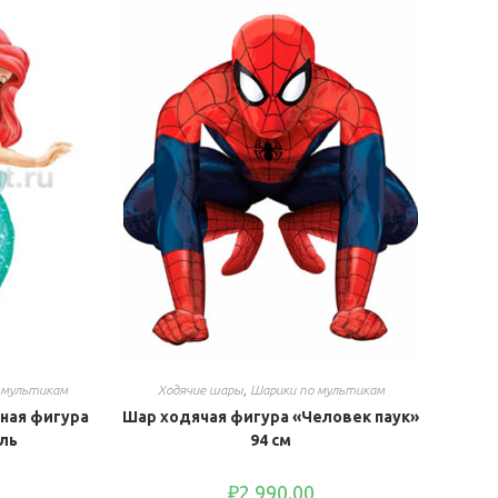
 мультикам
Ходячие шары
,
Шарики по мультикам
ная фигура
Шар ходячая фигура «Человек паук»
ль
94 см
₽
2,990.00