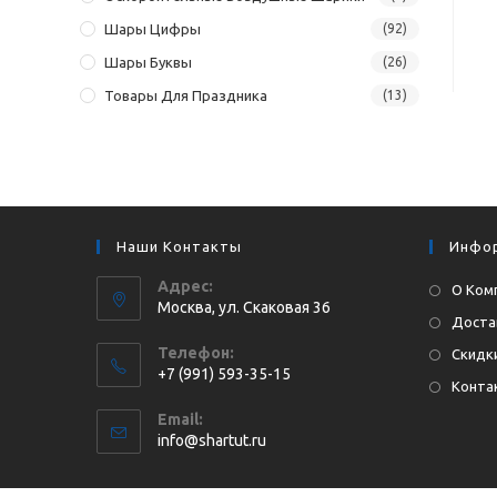
Шары Цифры
(92)
Шары Буквы
(26)
Товары Для Праздника
(13)
Наши Контакты
Инфо
Адрес:
О Ком
Москва, ул. Cкаковая 36
Доста
Телефон:
Скидки
+7 (991) 593-35-15
Конта
Откроется
Email:
в
Откроется
info@shartut.ru
вашем
в
приложении
вашем