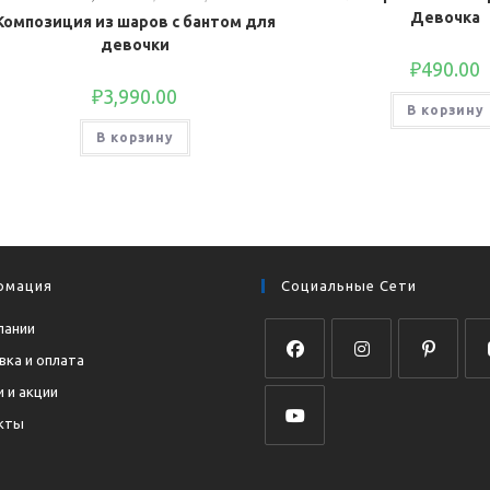
Девочка
Композиция из шаров с бантом для
девочки
₽
490.00
₽
3,990.00
В корзину
В корзину
рмация
Социальные Сети
пании
вка и оплата
Откроется
Откроется
Откроется
Отк
 и акции
в
в
в
в
кты
новой
новой
новой
нов
Откроется
вкладке
вкладке
вкладке
вкл
в