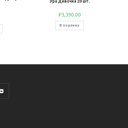
Ура Девочка 20 шт.
₽
3,390.00
В корзину
роется
ой
адке