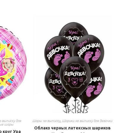
а выписку для
Шары на выписку
,
Шарики на выписку для девочки
ые шары
Облако черных латексных шариков
 круг Ура