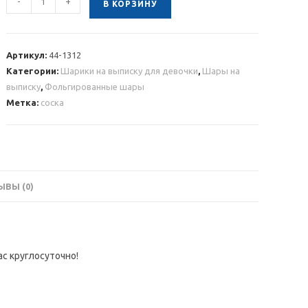
-
+
В КОРЗИНУ
товара
Шар
фигура
Артикул:
44-1312
Соска-
Категории:
Шарики на выписку для девочки
,
Шары на
розовая
выписку
,
Фольгированные шары
для
Метка:
соска
девочки
81
см
ВЫ (0)
ас круглосуточно!