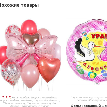
Похожие товары
Шары на выписку
,
Шарики н
Хиты продаж
,
Шарики на праздник
,
девочки
,
Фольгированн
Шарики на день рождения
,
Шарики для девочки
,
Шары на выписку
,
Шарики на выписку для
Фольгированный шар
девочки
,
Композиции из шаров