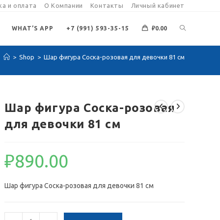
а и оплата
О Компании
Контакты
Личный кабинет
ПЕРЕКЛЮЧИ
WHAT’S APP
+7 (991) 593-35-15
₽
0.00
>
Shop
>
Шар фигура Соска-розовая для девочки 81 см
ПОИСК
ПО
Шар фигура Соска-розовая
для девочки 81 см
ВЕБ-
₽
890.00
САЙТУ
Шар фигура Соска-розовая для девочки 81 см
Количество