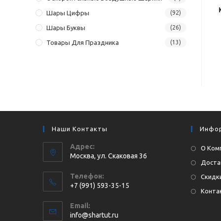
Шары Цифры
(92)
Шары Буквы
(26)
Товары Для Праздника
(13)
Наши Контакты
Инфо
Адрес:
О Ком
Москва, ул. Cкаковая 36
Доста
Телефон:
Скидки
+7 (991) 593-35-15
Конта
Откроется
Email:
в
Откроется
info@shartut.ru
вашем