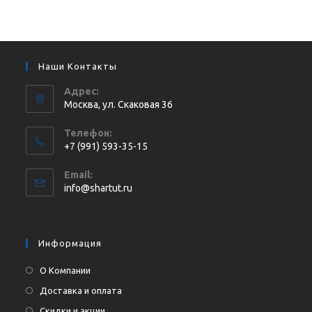
Наши Контакты
Адрес:
Москва, ул. Cкаковая 36
Телефон:
+7 (991) 593-35-15
Откроется
Email:
в
Откроется
info@shartut.ru
вашем
в
приложении
вашем
приложении
Информация
О Компании
Доставка и оплата
Скидки и акции