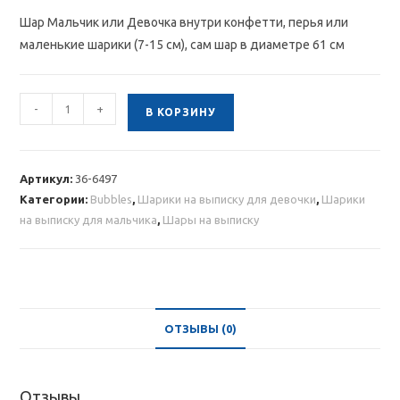
Шар Мальчик или Девочка внутри конфетти, перья или
маленькие шарики (7-15 см), сам шар в диаметре 61 см
Количество
-
+
В КОРЗИНУ
товара
Шар
Мальчик
Артикул:
36-6497
или
Категории:
Bubbles
,
Шарики на выписку для девочки
,
Шарики
Девочка
на выписку для мальчика
,
Шары на выписку
с
конфетти
внутри,
61
см
ОТЗЫВЫ (0)
Отзывы