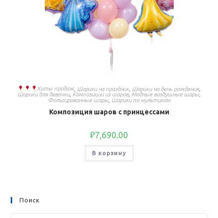
Хиты продаж
,
Шарики на праздник
,
Шарики на день рождения
,
Шарики для девочки
,
Композиции из шаров
,
Модные воздушные шары
,
Фольгированные шары
,
Шарики по мультикам
Композиция шаров с принцессами
₽
7,690.00
В корзину
Поиск