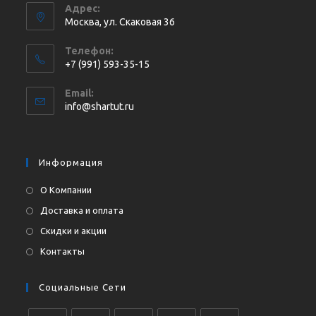
Адрес:
Москва, ул. Cкаковая 36
Телефон:
+7 (991) 593-35-15
Откроется
Email:
в
Откроется
info@shartut.ru
вашем
в
приложении
вашем
приложении
Информация
О Компании
Доставка и оплата
Скидки и акции
Контакты
Социальные Сети