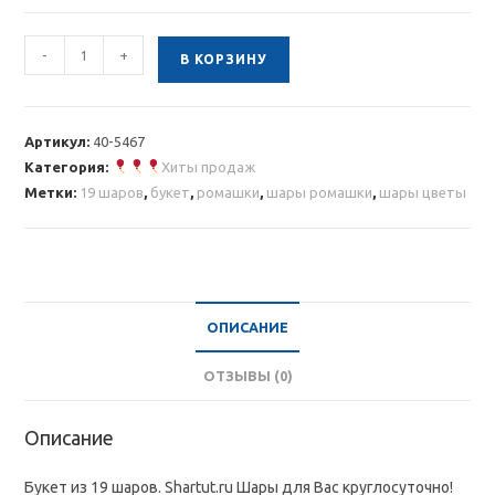
Количество
-
+
В КОРЗИНУ
товара
Цветы
из
Артикул:
40-5467
хромированных
Категория:
Хиты продаж
шаров
Метки:
19 шаров
,
букет
,
ромашки
,
шары ромашки
,
шары цветы
ОПИСАНИЕ
ОТЗЫВЫ (0)
Описание
Букет из 19 шаров. Shartut.ru Шары для Вас круглосуточно!