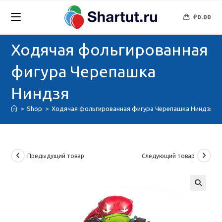
Перейти
к
₽
0.00
содержимому
Ходячая фольгированная
фигура Черепашка
Ниндзя
>
Shop
>
Ходячая фольгированная фигура Черепашка Ниндзя
Предыдущий товар
Следующий товар