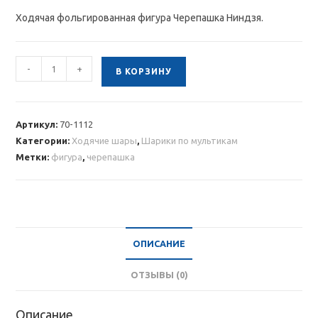
Ходячая фольгированная фигура Черепашка Ниндзя.
Количество
-
+
В КОРЗИНУ
товара
Ходячая
фольгированная
Артикул:
70-1112
фигура
Категории:
Ходячие шары
,
Шарики по мультикам
Черепашка
Метки:
фигура
,
черепашка
Ниндзя
ОПИСАНИЕ
ОТЗЫВЫ (0)
Описание