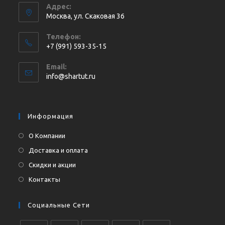
Адрес:
Москва, ул. Cкаковая 36
Телефон:
+7 (991) 593-35-15
Откроется
Email:
в
Откроется
info@shartut.ru
вашем
в
приложении
вашем
приложении
Информация
О Компании
Доставка и оплата
Скидки и акции
Контакты
Социальные Сети