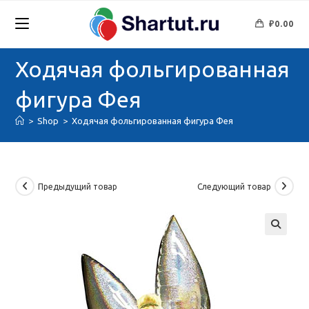
Перейти
к
₽
0.00
содержимому
Ходячая фольгированная
фигура Фея
>
Shop
>
Ходячая фольгированная фигура Фея
Предыдущий товар
Следующий товар