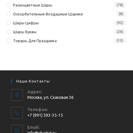
Разноцветные Шары
(78)
Оскорбительные Воздушные Шарики
(8)
Шары Цифры
(92)
Шары Буквы
(26)
Товары Для Праздника
(13)
Наши Контакты
Адрес:
Москва, ул. Cкаковая 36
Телефон:
+7 (991) 593-35-15
Откроется
Email:
в
Откроется
info@shartut.ru