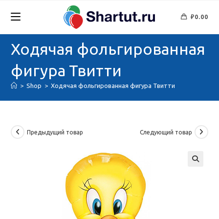
Перейти
к
₽
0.00
содержимому
Ходячая фольгированная
фигура Твитти
>
Shop
>
Ходячая фольгированная фигура Твитти
Предыдущий товар
Следующий товар