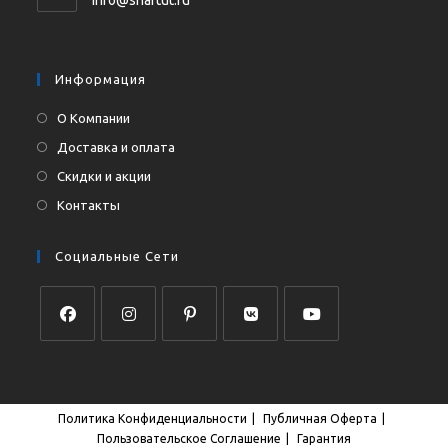
вашем
в
приложении
вашем
приложении
Информация
О Компании
Доставка и оплата
Скидки и акции
Контакты
Социальные Сети
Откроется
Откроется
Откроется
Откроется
Откроется
в
в
в
в
в
новой
новой
новой
новой
новой
Политика Конфиденциальности
Публичная Оферта
вкладке
вкладке
вкладке
вкладке
вкладке
Пользовательское Соглашение
Гарантия