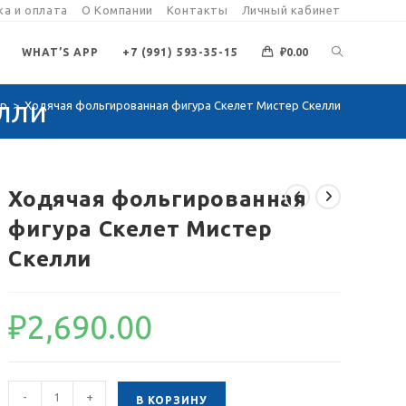
а и оплата
О Компании
Контакты
Личный кабинет
ПЕРЕКЛЮЧИ
WHAT’S APP
+7 (991) 593-35-15
₽
0.00
лли
op
>
Ходячая фольгированная фигура Скелет Мистер Скелли
ПОИСК
ПО
Ходячая фольгированная
фигура Скелет Мистер
ВЕБ-
Скелли
САЙТУ
₽
2,690.00
Количество
-
+
В КОРЗИНУ