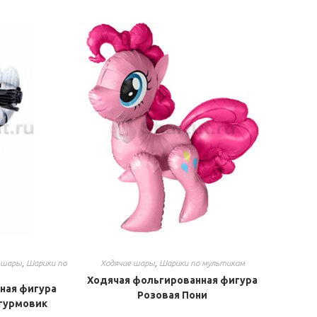
 шары
,
Шарики по
Ходячие шары
,
Шарики по мультикам
Ходячая фольгированная фигура
ная фигура
Розовая Пони
турмовик