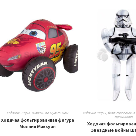
Ходячие шары
,
Шарики по мультикам
Ходячие шары
,
Фольгированные
мультикам
Ходячая фольгированная фигура
Ходячая фольгирован
Молния Маккуин
Звездные Войны Ш