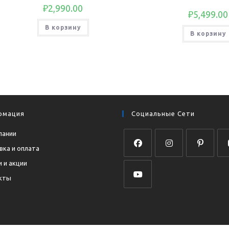
₽
2,990.00
₽
5,499.00
В корзину
В корзину
рмация
Социальные Сети
пании
вка и оплата
Откроется
Откроется
Откроется
Отк
 и акции
в
в
в
в
кты
новой
новой
новой
нов
Откроется
вкладке
вкладке
вкладке
вкл
в
новой