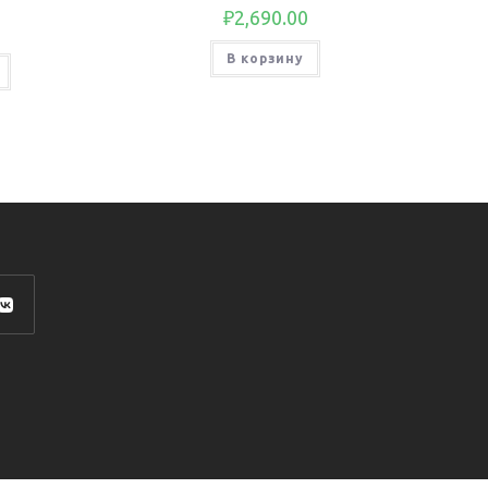
₽
2,690.00
В корзину
роется
ой
адке