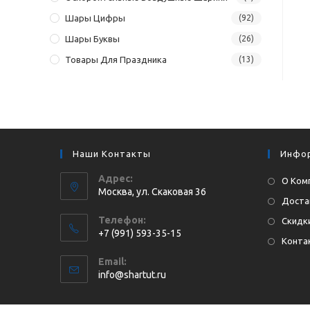
Шары Цифры
(92)
Шары Буквы
(26)
Товары Для Праздника
(13)
Наши Контакты
Инфо
Адрес:
О Ком
Москва, ул. Cкаковая 36
Доста
Телефон:
Скидки
+7 (991) 593-35-15
Конта
Откроется
Email:
в
Откроется
info@shartut.ru
вашем
в
приложении
вашем