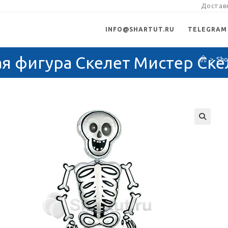
Доставк
INFO@SHARTUT.RU
TELEGRAM
я фигура Скелет Мистер Ске
>
Sh