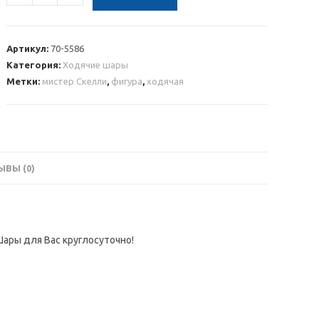
товара
Ходячая
фольгированная
Артикул:
70-5586
фигура
Категория:
Ходячие шары
Скелет
Метки:
мистер Скелли
,
фигура
,
ходячая
Мистер
Скелли
ВЫ (0)
Шары для Вас круглосуточно!