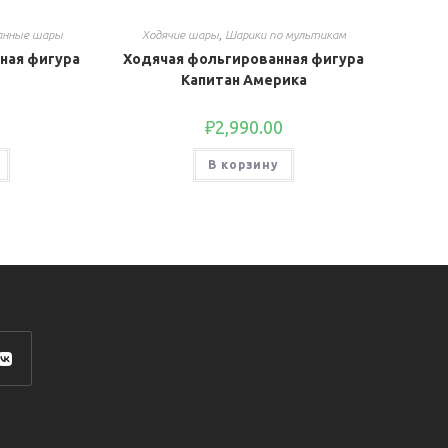
анные шары
Ходячие шары
,
Шарики по мультикам
ная фигура
Ходячая фольгированная фигура
Капитан Америка
₽
2,990.00
В корзину
роется
ой