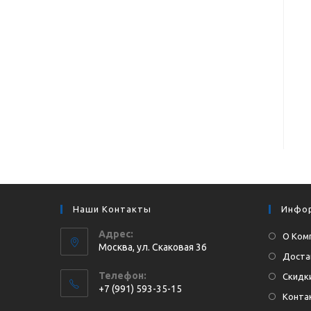
Наши Контакты
Инфо
Адрес:
О Ком
Москва, ул. Cкаковая 36
Доста
Телефон:
Скидки
+7 (991) 593-35-15
Конта
Откроется