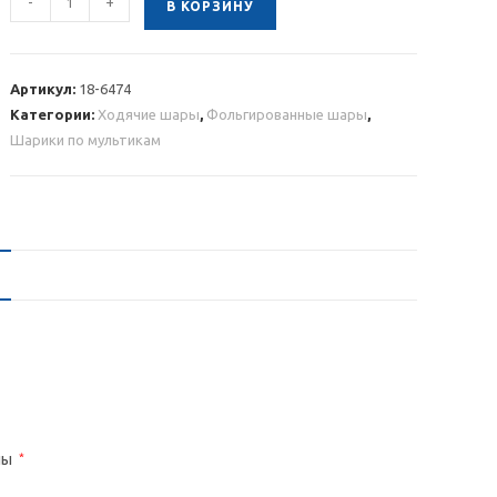
-
+
В КОРЗИНУ
товара
Ходячая
фольгированная
Артикул:
18-6474
фигура
Категории:
Ходячие шары
,
Фольгированные шары
,
Единорог
Шарики по мультикам
ны
*