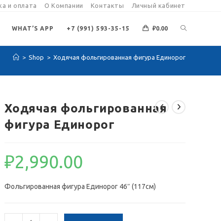
а и оплата
О Компании
Контакты
Личный кабинет
ПЕРЕКЛЮЧИ
WHAT’S APP
+7 (991) 593-35-15
₽
0.00
>
Shop
>
Ходячая фольгированная фигура Единорог
ПОИСК
ПО
Ходячая фольгированная
фигура Единорог
ВЕБ-
₽
2,990.00
САЙТУ
Фольгированная фигура Единорог 46″ (117см)
Количество