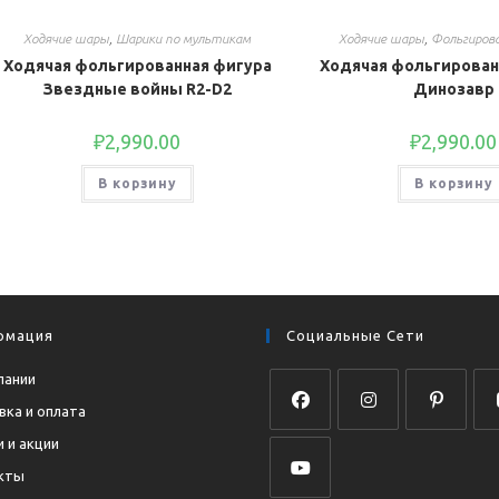
Ходячие шары
,
Шарики по мультикам
Ходячие шары
,
Фольгиров
Ходячая фольгированная фигура
Ходячая фольгирован
Звездные войны R2-D2
Динозавр
₽
2,990.00
₽
2,990.00
В корзину
В корзину
рмация
Социальные Сети
пании
вка и оплата
Откроется
Откроется
Откроется
Отк
 и акции
в
в
в
в
кты
новой
новой
новой
нов