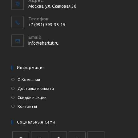
Адрес:
Москва, ул. Cкаковая 36
Телефон:
+7 (991) 593-35-15
Откроется
Email:
в
Откроется
info@shartut.ru
вашем
в
приложении
вашем
приложении
Информация
О Компании
Доставка и оплата
Скидки и акции
Контакты
Социальные Сети