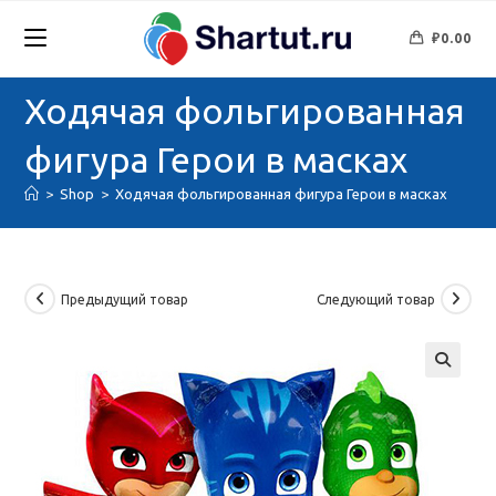
Перейти
к
₽
0.00
содержимому
Ходячая фольгированная
фигура Герои в масках
>
Shop
>
Ходячая фольгированная фигура Герои в масках
Предыдущий товар
Следующий товар