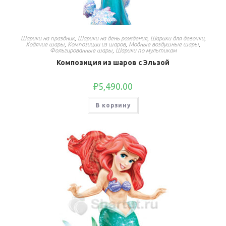
Шарики на праздник
,
Шарики на день рождения
,
Шарики для девочки
,
Ходячие шары
,
Композиции из шаров
,
Модные воздушные шары
,
Фольгированные шары
,
Шарики по мультикам
Композиция из шаров с Эльзой
₽
5,490.00
В корзину