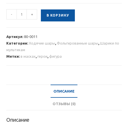
Количество
-
+
В КОРЗИНУ
товара
Ходячая
фольгированная
Артикул:
80-0011
фигура
Категории:
Ходячие шары
,
Фольгированные шары
,
Шарики по
Герои
мультикам
в
Метки:
в масках
,
герои
,
фигура
масках
ОПИСАНИЕ
ОТЗЫВЫ (0)
Описание