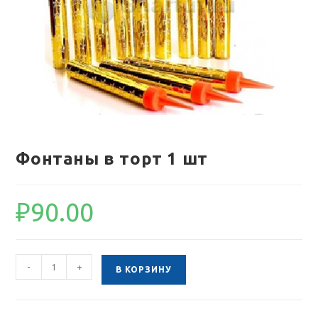
Фонтаны в торт 1 шт
₽
90.00
Количество
-
+
В КОРЗИНУ
товара
Фонтаны
в