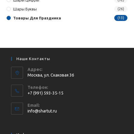
Шары Буквы
(26)
Товары Для Праздника
(13)
Наши Контакты
Адрес:
Москва, ул. Cкаковая 36
Телефон:
+7 (991) 593-35-15
Откроется
Email:
в
Откроется
info@shartut.ru
вашем
в
приложении
вашем
приложении