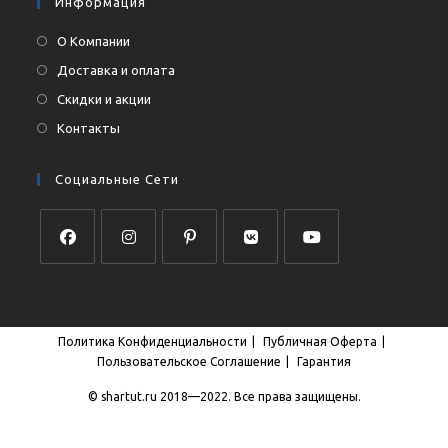
Информация
О Компании
Доставка и оплата
Скидки и акции
Контакты
Социальные Сети
Откроется
Откроется
Откроется
Откроется
Откроется
в
в
в
в
в
новой
новой
новой
новой
новой
Политика Конфиденциальности
Публичная Оферта
вкладке
вкладке
вкладке
вкладке
вкладке
Пользовательское Соглашение
Гарантия
© shartut.ru 2018—2022. Все права защищены.