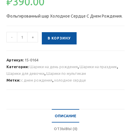
₽
390.00
Фольгированный шар Холодное Сердце С Днем Рождения.
Количество
-
+
В КОРЗИНУ
товара
Фольгированный
шар
Артикул:
15-0164
Холодное
Категории:
Шарики на день рождения
,
Шарики на праздник
,
Сердце
Шарики для девочки
,
Шарики по мультикам
С
Метки:
с днем рождения
,
холодное сердце
Днем
Рождения
ОПИСАНИЕ
ОТЗЫВЫ (0)