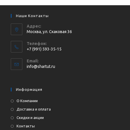
Наши Контакты
Адрес:
Москва, ул. Cкаковая 36
Телефон:
+7 (991) 593-35-15
Откроется
Email:
в
Откроется
info@shartut.ru
вашем
в
приложении
вашем
приложении
Информация
О Компании
Доставка и оплата
Скидки и акции
Контакты