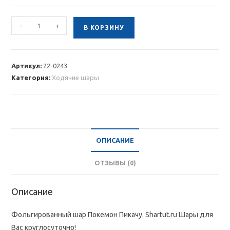
Количество
-
+
В КОРЗИНУ
товара
Фольгированный
шар
Артикул:
22-0243
Покемон
Категория:
Ходячие шары
Пикачу
ОПИСАНИЕ
ОТЗЫВЫ (0)
Описание
Фольгированный шар Покемон Пикачу. Shartut.ru Шары для
Вас круглосуточно!