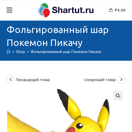
Перейти
к
₽
0.00
содержимому
Фольгированный шар
Покемон Пикачу
>
Shop
>
Фольгированный шар Покемон Пикачу
Предыдущий товар
Следующий товар