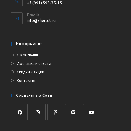
+7 (991) 593-35-15
Откроется
Email:
в
Откроется
info@shartut.ru
вашем
в
приложении
вашем
приложении
Информация
О Компании
Доставка и оплата
Скидки и акции
Контакты
Социальные Сети
Откроется
Откроется
Откроется
Откроется
Откроется
в
в
в
в
в