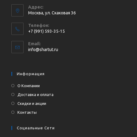
Адрес:
Москва, ул. Cкаковая 36
Телефон:
+7 (991) 593-35-15
Откроется
Email:
в
Откроется
info@shartut.ru
вашем
в
приложении
вашем
приложении
Информация
О Компании
Доставка и оплата
Скидки и акции
Контакты
Социальные Сети