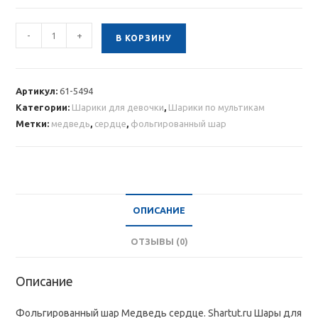
Количество
-
+
В КОРЗИНУ
товара
Фольгированный
шар
Артикул:
61-5494
Медведь
Категории:
Шарики для девочки
,
Шарики по мультикам
сердце
Метки:
медведь
,
сердце
,
фольгированный шар
ОПИСАНИЕ
ОТЗЫВЫ (0)
Описание
Фольгированный шар Медведь сердце. Shartut.ru Шары для