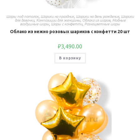
Шары под потолок
,
Шарики на праздник
,
Шарики на день рождения
,
Шарики
для девочки
,
Композиции для женщины
,
Облака из шаров
,
Модные
воздушные шары
,
Шары с конфетти
,
Разноцветные шары
Облако из нежно розовых шариков с конфетти 20 шт
₽
3,490.00
В корзину