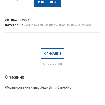
-
+
В КОРЗИНУ
товара
Фольгированный
шар
Артикул:
16-5694
Леди
Категории:
Фольгированные шары
,
Шарики по мультикам
Баг
и
Супер
Кот
ОПИСАНИЕ
ОТЗЫВЫ (0)
Описание
Фольгированный шар Леди Баг и Супер Кот