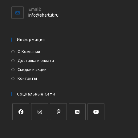
Откроется
Email:
в
Откроется
info@shartut.ru
вашем
в
приложении
вашем
приложении
Информация
О Компании
Доставка и оплата
Скидки и акции
Контакты
Социальные Сети
Откроется
Откроется
Откроется
Откроется
Откроется
в
в
в
в
в