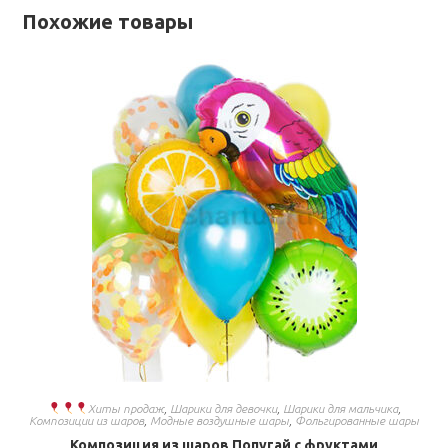
Похожие товары
Хиты продаж
,
Шарики для девочки
,
Шарики для мальчика
,
Композиции из шаров
,
Модные воздушные шары
,
Фольгированные шары
Композиция из шаров Попугай с фруктами