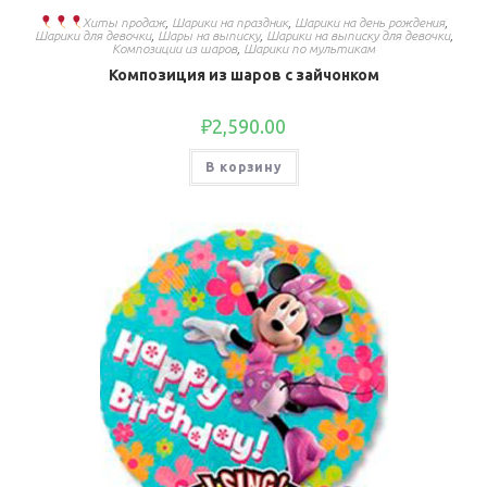
Хиты продаж
,
Шарики на праздник
,
Шарики на день рождения
,
Шарики для девочки
,
Шары на выписку
,
Шарики на выписку для девочки
,
Композиции из шаров
,
Шарики по мультикам
Композиция из шаров с зайчонком
₽
2,590.00
В корзину