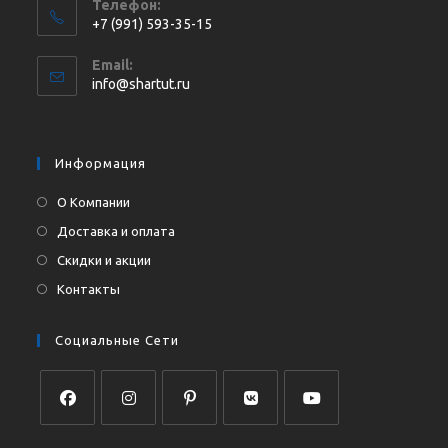
Телефон:
+7 (991) 593-35-15
Откроется
Email:
в
Откроется
info@shartut.ru
вашем
в
приложении
вашем
приложении
Информация
О Компании
Доставка и оплата
Скидки и акции
Контакты
Социальные Сети
Откроется
Откроется
Откроется
Откроется
Откроется