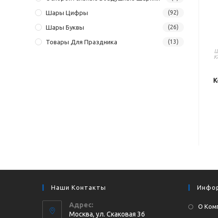
Шары Цифры
(92)
Шары Буквы
(26)
Товары Для Праздника
(13)
Ш
К
К
Наши Контакты
Инфо
Адрес:
О Ком
Москва, ул. Cкаковая 36