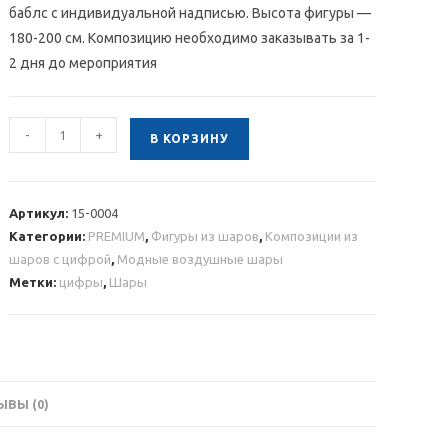
баблс с индивидуальной надписью. Высота фигуры —
180-200 см. Композицию необходимо заказывать за 1-
2 дня до мероприятия
Количество
-
+
В КОРЗИНУ
товара
Фольгированные
цифры
Артикул:
15-0004
на
Категории:
PREMIUM
,
Фигуры из шаров
,
Композиции из
подставке
шаров с цифрой
,
Модные воздушные шары
из
Метки:
цифры
,
Шары
воздушных
шаров
с
баблс
ВЫ (0)