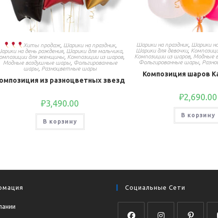
Шарики на праздник
,
Шарики на
Хиты продаж
,
Шарики на праздник
,
Шарики для девочки
,
Композиц
арики на день рождения
,
Шарики для мальчика
,
Композиции из шаров
,
Модные 
омпозиции для женщины
,
Композиции из шаров
,
Фольгированные шары
,
Разн
Модные воздушные шары
,
Фольгированные
шары
,
Разноцветные шары
Композиция шаров К
омпозиция из разноцветных звезд
₽
2,690.00
₽
3,490.00
В корзину
В корзину
рмация
Социальные Сети
пании