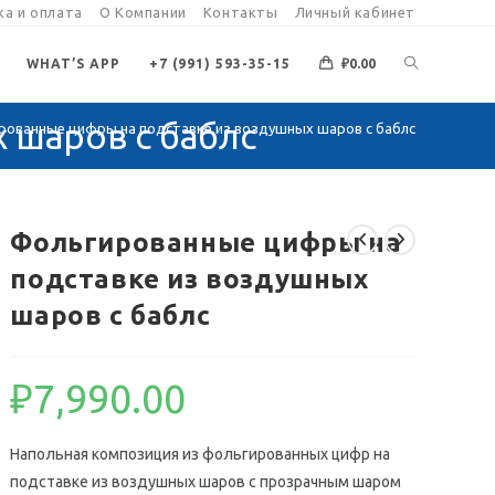
а и оплата
О Компании
Контакты
Личный кабинет
ПЕРЕКЛЮЧИ
WHAT’S APP
+7 (991) 593-35-15
₽
0.00
 шаров с баблс
рованные цифры на подставке из воздушных шаров с баблс
ПОИСК
ПО
Фольгированные цифры на
подставке из воздушных
ВЕБ-
шаров с баблс
САЙТУ
₽
7,990.00
Напольная композиция из фольгированных цифр на
подставке из воздушных шаров с прозрачным шаром