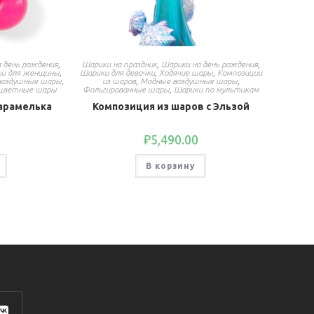
 день рождения
,
Шарики на праздник
,
Шарики на день рождения
,
ии для женщины
,
Шарики для девочки
,
Ходячие шары
,
Композиции
воздушные шары
,
из шаров
,
Модные воздушные шары
,
оцветные шары
Фольгированные шары
,
Шарики по мультикам
арамелька
Композиция из шаров с Эльзой
₽
5,490.00
В корзину