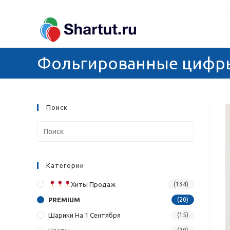
Перейти
к
содержимому
Фольгированные цифры 
Поиск
Категории
Хиты Продаж
(134)
PREMIUM
(20)
Шарики На 1 Сентября
(15)