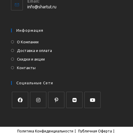
Email:
в
Откроется
info@shartut.ru
вашем
в
приложении
вашем
приложении
Информация
О Компании
Доставка и оплата
Скидки и акции
Контакты
Социальные Сети
Откроется
Откроется
Откроется
Откроется
Откроется
в
в
в
в
в
новой
новой
новой
новой
новой
Политика Конфиденциальности
Публичная Оферта