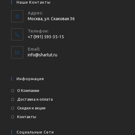
Наши Контакты
Адрес:
Москва, ул. Cкаковая 36
Телефон:
+7 (991) 593-35-15
Откроется
Email:
в
Откроется
info@shartut.ru
вашем
в
приложении
вашем
приложении
Информация
О Компании
Доставка и оплата
Скидки и акции
Контакты
Социальные Сети