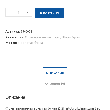
Количество
-
+
В КОРЗИНУ
товара
Фольгированная
золотая
Артикул:
79-0001
буква
Категории:
Фольгированные шары
,
Шары буквы
Z
Метки:
z
,
золотая буква
ОПИСАНИЕ
ОТЗЫВЫ (0)
Описание
Фольгированная золотая буква Z. Shartut.ru Шары для Вас