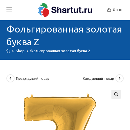
Перейти
к
₽
0.00
содержимому
Фольгированная золотая
буква Z
>
Shop
>
Фольгированная золотая буква Z
Предыдущий товар
Следующий товар