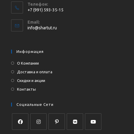
Телефон:
+7 (991) 593-35-15
Откроется
Email:
в
Откроется
info@shartut.ru
вашем
в
приложении
вашем
приложении
Информация
О Компании
Доставка и оплата
Скидки и акции
Контакты
Социальные Сети
Откроется
Откроется
Откроется
Откроется
Откроется