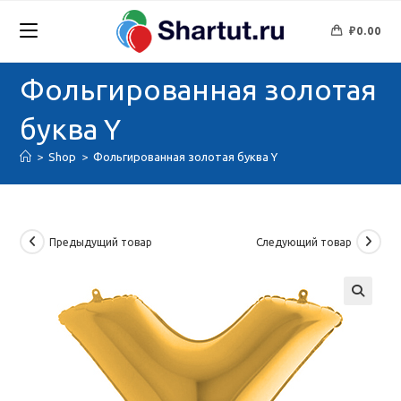
Перейти
к
₽
0.00
содержимому
Фольгированная золотая
буква Y
>
Shop
>
Фольгированная золотая буква Y
Предыдущий товар
Следующий товар