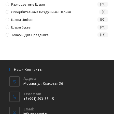
Разноцветные Шары
(78)
Оскорбительные Воздушные Шарики
(8)
Шары Цифры
(92)
Шары Буквы
(26)
Товары Для Праздника
(13)
Наши Контакты
Адрес:
Москва, ул. Cкаковая 36
Телефон:
+7 (991) 593-35-15
Откроется
Email:
в
Откроется
info@shartut.ru