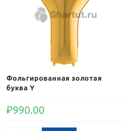
Фольгированная золотая
буква Y
₽
990.00
Количество