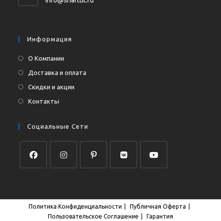
вашем
в
приложении
вашем
приложении
Информация
О Компании
Доставка и оплата
Скидки и акции
Контакты
Социальные Сети
Откроется
Откроется
Откроется
Откроется
Откроется
в
в
в
в
в
новой
новой
новой
новой
новой
Политика Конфиденциальности
Публичная Оферта
вкладке
вкладке
вкладке
вкладке
вкладке
Пользовательское Соглашение
Гарантия